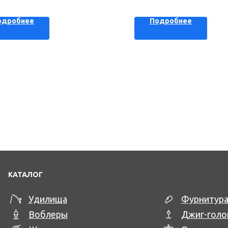
одробнее
Подробнее
КАТАЛОГ
Удилища
Фурнитур
Воблеры
Джиг-голо