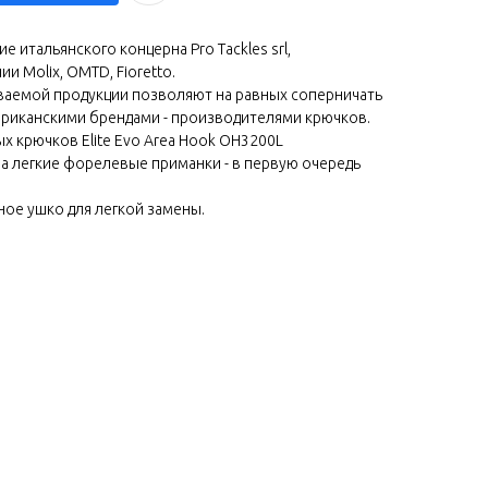
 итальянского концерна Pro Tackles srl,
 Molix, OMTD, Fioretto.
ваемой продукции позволяют на равных соперничать
ериканскими брендами - производителями крючков.
 крючков Elite Evo Area Hook ОН3200L
на легкие форелевые приманки - в первую очередь
ное ушко для легкой замены.