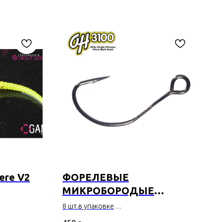
ere V2
ФОРЕЛЕВЫЕ
МИКРОБОРОДЫЕ
КРЮЧКИ OMTD Elite Area
8 шт.в упаковке
Hook OH3100
Микробородые