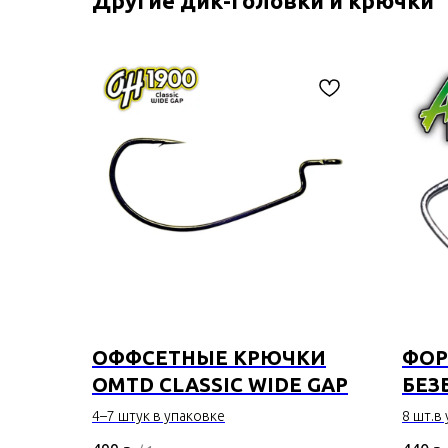
Другие дик-головки и крючки
ОФФСЕТНЫЕ КРЮЧКИ
ФОР
OMTD CLASSIC WIDE GAP
БEЗ
OMTD
4–7 штук в упаковке
8 шт.в
OH3
Безбо