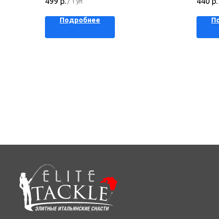
499
р.
440
р.
/
1 уп
Подробнее
П