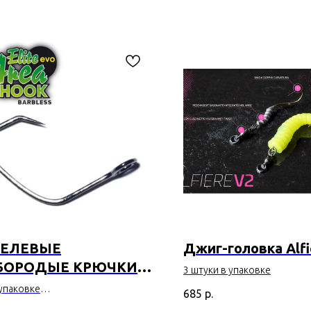
ЕЛЕВЫЕ
Джиг-головка Alfi
БОРОДЫЕ КРЮЧКИ
3 штуки в упаковке
 Elite Evo Area Hook
 упаковке
685
р.
200
родые