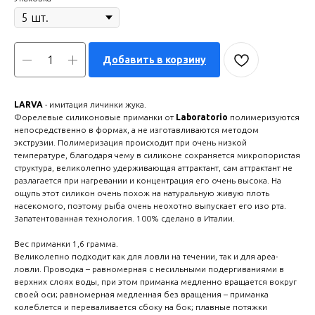
Добавить в корзину
LARVA
- имитация личинки жука.
Форелевые силиконовые приманки от
Laboratorio
полимеризуются
непосредственно в формах, а не изготавливаются методом
экструзии. Полимеризация происходит при очень низкой
температуре, благодаря чему в силиконе сохраняется микропористая
структура, великолепно удерживающая аттрактант, сам аттрактант не
разлагается при нагревании и концентрация его очень высока. На
ощупь этот силикон очень похож на натуральную живую плоть
насекомого, поэтому рыба очень неохотно выпускает его изо рта.
Запатентованная технология. 100% сделано в Италии.
Вес приманки 1,6 грамма.
Великолепно подходит как для ловли на течении, так и для ареа-
ловли. Проводка – равномерная с несильными подергиваниями в
верхних слоях воды, при этом приманка медленно вращается вокруг
своей оси; равномерная медленная без вращения – приманка
колеблется и переваливается сбоку на бок; плавные потяжки