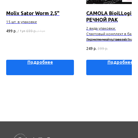
Molix Sator Worm 2,5"
CAMOLA BioiLLogica 
РЕЧНОЙ РАК
15 шт. в упаковке
2 вида упаковки:
499
р.
699
р.
/
1 уп
/
1 уп
Стартовый комплект в банке
герметичной вставкой 5 шт.
Экономичная упаковка в бли
шт.
249
р.
399
р.
Подробнее
Подробнее